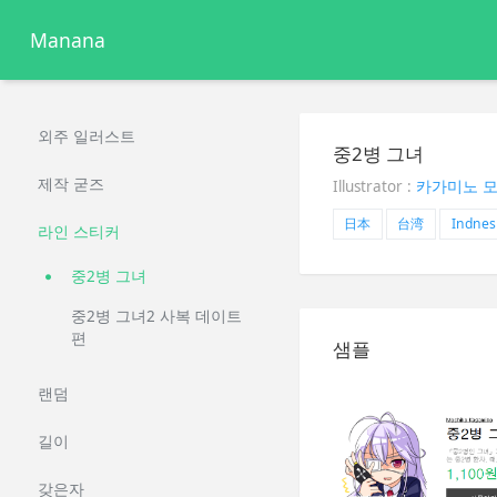
Manana
외주 일러스트
중2병 그녀
제작 굳즈
Illustrator :
카가미노 
日本
台湾
Indnes
라인 스티커
중2병 그녀
중2병 그녀2 사복 데이트
편
샘플
랜덤
길이
갖은자