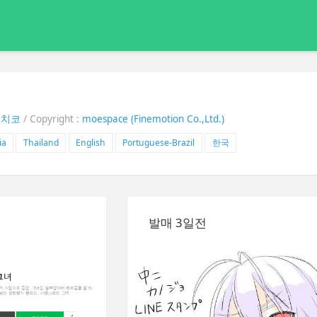
모치코
/ Copyright :
moespace (Finemotion Co.,Ltd.)
ia
Thailand
English
Portuguese-Brazil
한국
발매 3일전